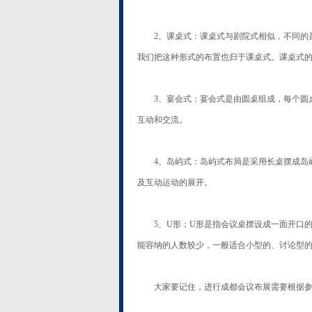
2、课桌式：课桌式与剧院式相似，不同的是
我们把这种形式的布置也归于课桌式。课桌式
3、宴会式：宴会式是由圆桌组成，每个圆桌可
互动和交流。
4、岛屿式：岛屿式布局是采用长桌摆成岛屿状
及互动运动的展开。
5、U形：U形是指会议桌摆设成一面开口的
能容纳的人数较少，一般适合小型的、讨论型
大家要记住，进行成都会议布展需要根据参会