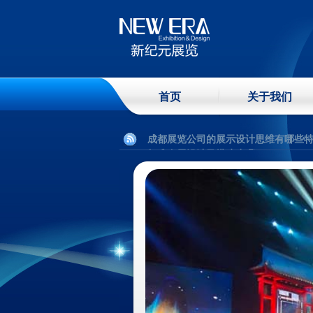
成都展示制作工厂常用到哪些展示方式
成都会议布展有哪些摆放方式？
展台设计装修三大原则
展台设计三个念理：现代、简约、科
首页
关于我们
展馆施工主要分几个阶段？
不同颜色的展台布置对人心情有何影响
成都展览公司的展示设计思维有哪些
标准布展设计及搭建步骤
;
怎么选适合的展览布展工厂?
展台搭建材料主要性能分析
成都展示制作工厂常用到哪些展示方式
成都会议布展有哪些摆放方式？
展台设计装修三大原则
展台设计三个念理：现代、简约、科
展馆施工主要分几个阶段？
不同颜色的展台布置对人心情有何影响