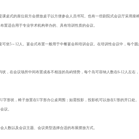
课桌式的座位前方会摆放桌子以方便参会人员书写。也有一些剧院式会议厅采用座椅
的布置适合用于专业学术机构举办的、具有培训性质的会议。
坐5～12人。宴会式布置一般用于中餐宴会和培训会议。在培训性会议中，每个圆
，在会议场所中间布置成各不相连的岛屿情势，每个岛可容纳人数在6-12人左右
U字形状，椅子放置在U字形办公桌周围；如需投影，投影机可以放在U形的开口处。
的会议。
人数以及会议主题、会议类型选择合适的布展摆放方式。