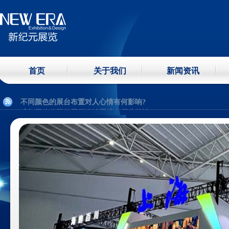
成都展示制作工厂常用到哪些展示方式?
成都会议布展有哪些摆放方式？
展台设计装修三大原则
首页
关于我们
新闻资讯
展台设计三个念理：现代、简约、科技感
展馆施工主要分几个阶段？
不同颜色的展台布置对人心情有何影响?
成都展览公司的展示设计思维有哪些特性？
;
标准布展设计及搭建步骤
怎么选适合的展览布展工厂?
展台搭建材料主要性能分析
成都展示制作工厂常用到哪些展示方式?
成都会议布展有哪些摆放方式？
展台设计装修三大原则
展台设计三个念理：现代、简约、科技感
展馆施工主要分几个阶段？
不同颜色的展台布置对人心情有何影响?