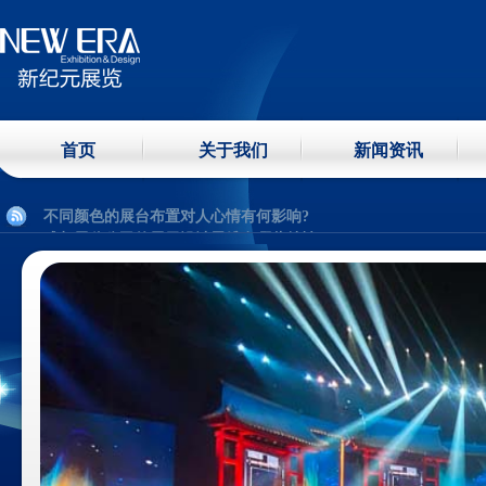
成都展示制作工厂常用到哪些展示方式?
成都会议布展有哪些摆放方式？
展台设计装修三大原则
首页
关于我们
新闻资讯
展台设计三个念理：现代、简约、科技感
展馆施工主要分几个阶段？
不同颜色的展台布置对人心情有何影响?
成都展览公司的展示设计思维有哪些特性？
;
标准布展设计及搭建步骤
怎么选适合的展览布展工厂?
展台搭建材料主要性能分析
成都展示制作工厂常用到哪些展示方式?
成都会议布展有哪些摆放方式？
展台设计装修三大原则
展台设计三个念理：现代、简约、科技感
展馆施工主要分几个阶段？
不同颜色的展台布置对人心情有何影响?